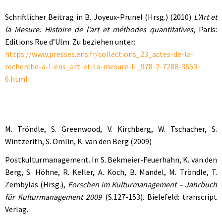
Schriftlicher Beitrag in B. Joyeux-Prunel (Hrsg.) (2010)
L’Art et
la Mesure: Histoire de l’art et méthodes quantitatives
, Paris:
Editions Rue d’Ulm. Zu beziehen unter:
https://www.presses.ens.fr/collections_23_actes-de-la-
recherche-a-l-ens_art-et-la-mesure-l-_978-2-7288-3653-
6.html
M. Tröndle, S. Greenwood, V. Kirchberg, W. Tschacher, S.
Wintzerith, S. Omlin, K. van den Berg (2009)
Postkulturmanagement. In S. Bekmeier-Feuerhahn, K. van den
Berg, S. Höhne, R. Keller, A. Koch, B. Mandel, M. Tröndle, T.
Zembylas (Hrsg.),
Forschen im Kulturmanagement – Jahrbuch
für Kulturmanagement 2009
(S.127-153). Bielefeld: transcript
Verlag.